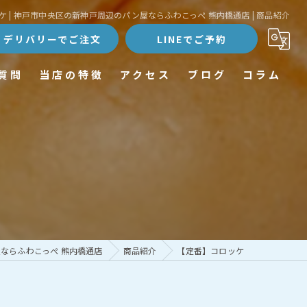
 | 神戸市中央区の新神戸周辺のパン屋ならふわこっぺ 熊内橋通店 | 商品紹介
デリバリーでご注文
LINEでご予約
質問
当店の特徴
アクセス
ブログ
コラム
テイクアウト
こっぺぱん
おかず系
おやつ系
スイーツ系
ならふわこっぺ 熊内橋通店
商品紹介
【定番】コロッケ